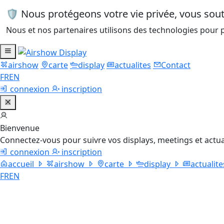
🛡️ Nous protégeons votre vie privée, vous so
Nous et nos partenaires utilisons des technologies pour p
airshow
carte
display
actualites
Contact
FR
EN
connexion
inscription
Bienvenue
Connectez-vous pour suivre vos displays, meetings et actua
connexion
inscription
accueil
airshow
carte
display
actualite
FR
EN
IAR 330L 