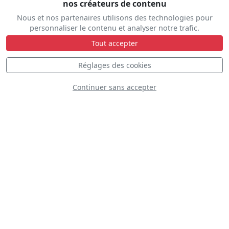
nos créateurs de contenu
Nous et nos partenaires utilisons des technologies pour
personnaliser le contenu et analyser notre trafic.
Tout accepter
DÉCOUVREZ
Réglages des cookies
Continuer sans accepter
E2C - Hawkeye
Marine Nationale