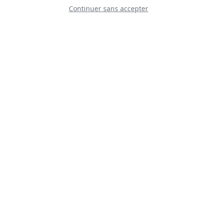
Continuer sans accepter
Grupa Akrobacyjna
Firebirds
Requin Mike