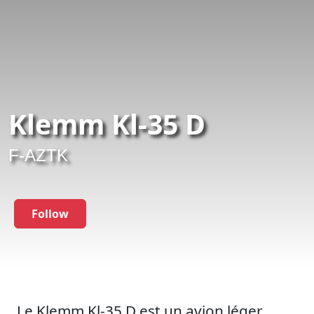
Klemm Kl-35 D
F-AZTK
Follow
Le Klemm Kl-35 D est un avion léger