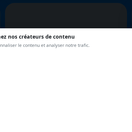
nez nos créateurs de contenu
naliser le contenu et analyser notre trafic.
North
American AT-6D
Harvard III
REJOINS LA COMMUNAUTÉ