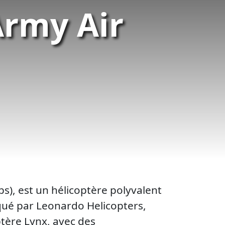
Army Air
ps), est un hélicoptère polyvalent
qué par Leonardo Helicopters,
tère Lynx, avec des