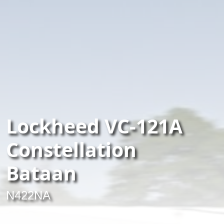
Lockheed VC-121A
Constellation
Bataan
N422NA