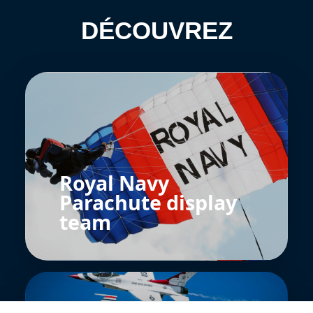
DÉCOUVREZ
Royal Navy
Parachute display
team