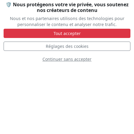
🛡️ Nous protégeons votre vie privée, vous soutenez
nos créateurs de contenu
Nous et nos partenaires utilisons des technologies pour
personnaliser le contenu et analyser notre trafic.
Tout accepter
Yakovlev (Bacau)
Réglages des cookies
Yak-52
Continuer sans accepter
Eurofighter
Typhoon QAF