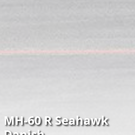
MH-60 R Seahawk
Danish