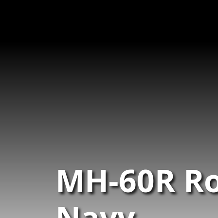
MH-60R Ro
Navy