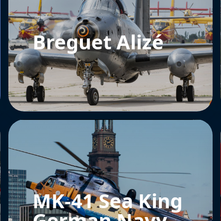
Breguet Alizé
MK-41 Sea King
German Navy