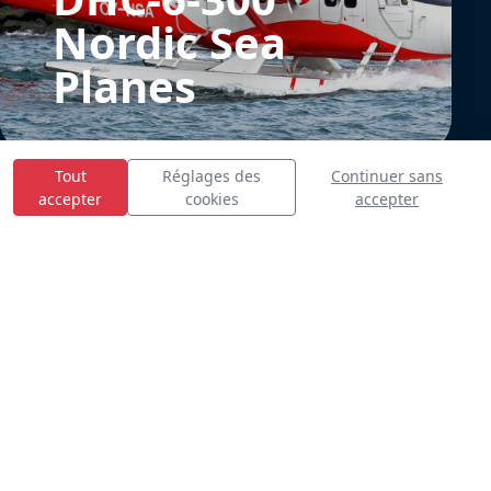
Nordic Sea
Planes
Tout
Réglages des
Continuer sans
accepter
cookies
accepter
E
S