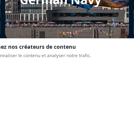
nez nos créateurs de contenu
naliser le contenu et analyser notre trafic.
REJOINS LA COMMUNAUTÉ
PRENDS DE L'ALTITUD
AVEC LES PASSIONNÉ
Discussions live, alertes airshows, coulisses des displays.