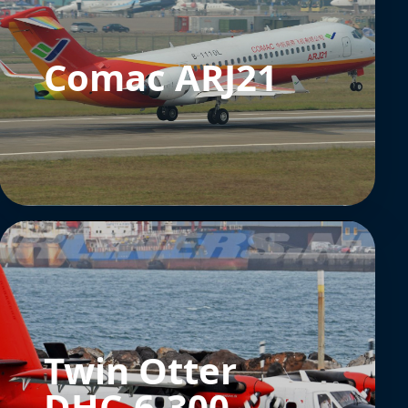
Comac ARJ21
Twin Otter
DHC-6-300