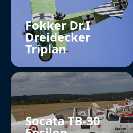
Fokker Dr.I
Dreidecker
Triplan
Socata TB-30
Epsilon