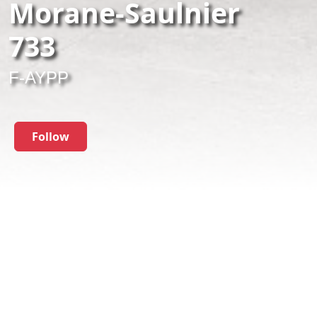
Morane-Saulnier
733
F-AYPP
Follow