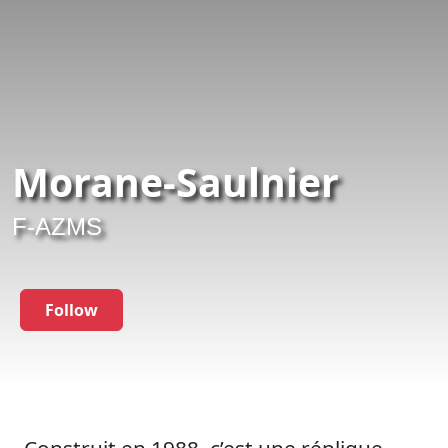
Morane-Saulnier
F-AZMS
Follow