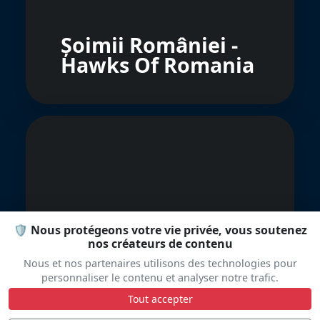
Șoimii României -
Hawks Of Romania
AeroSuperBatics
🛡️ Nous protégeons votre vie privée, vous soutenez
WingWalkers
nos créateurs de contenu
Nous et nos partenaires utilisons des technologies pour
personnaliser le contenu et analyser notre trafic.
Tout accepter