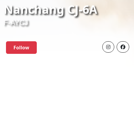
Nanchang CJ-6A
F-AYCJ
Follow