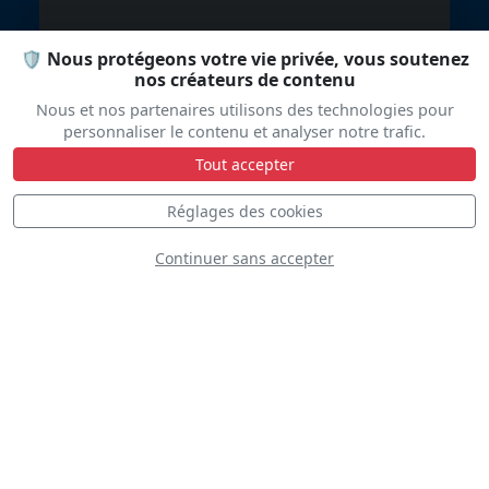
🛡️ Nous protégeons votre vie privée, vous soutenez
Britten-Norman
nos créateurs de contenu
BN-2B Islander
Nous et nos partenaires utilisons des technologies pour
personnaliser le contenu et analyser notre trafic.
Channel Islands Air
Tout accepter
Search
Réglages des cookies
Continuer sans accepter
Aérospatiale SA
315B Lama