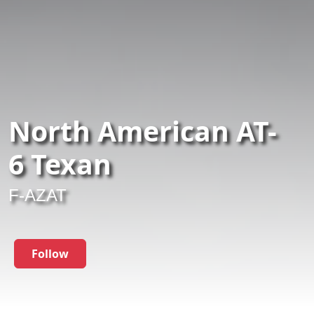
North American AT-
6 Texan
F-AZAT
Follow