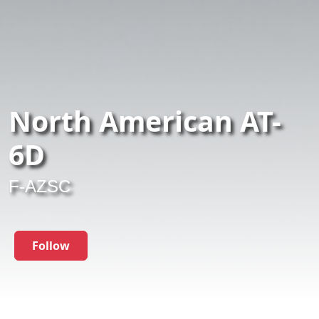
North American AT-
6D
F-AZSC
Follow