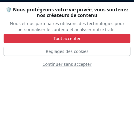
🛡️ Nous protégeons votre vie privée, vous soutenez
nos créateurs de contenu
Nous et nos partenaires utilisons des technologies pour
personnaliser le contenu et analyser notre trafic.
Tout accepter
Bücker CASA 1131
Réglages des cookies
Continuer sans accepter
Robert Kowalik
Extra EA-300L