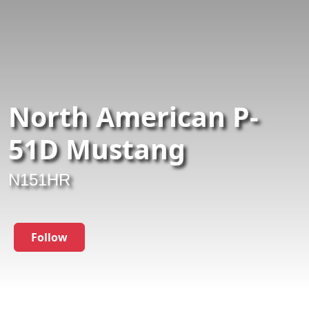
North American P-
51D Mustang
N151HR
Follow