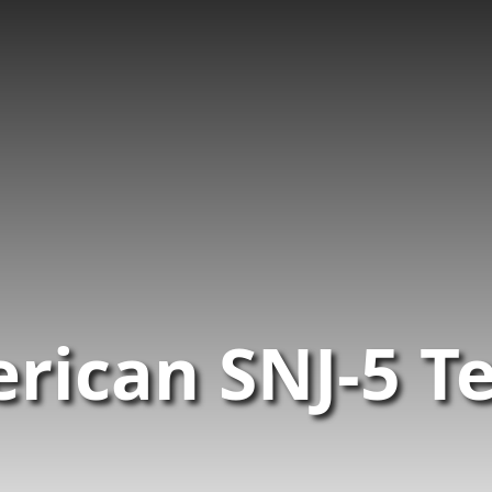
rican SNJ-5 T