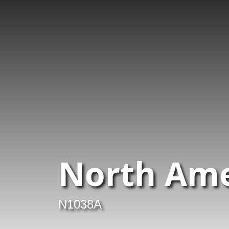
North Ame
N1038A