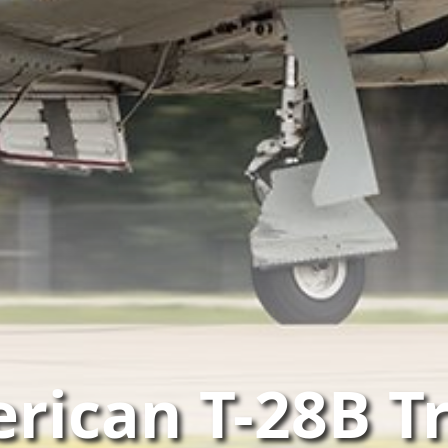
rican T-28B T