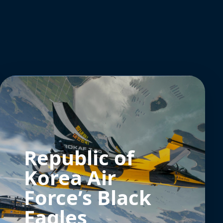
Republic of
Korea Air
Force’s Black
Eagles