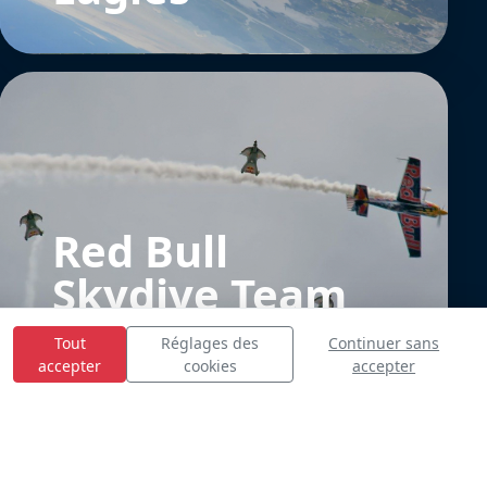
Red Bull
Skydive Team
Tout
Réglages des
Continuer sans
accepter
cookies
accepter