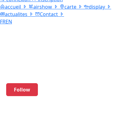
accueil
airshow
carte
display
actualites
Contact
FR
EN
North American T-6
G Texan
F-AZEF
Follow