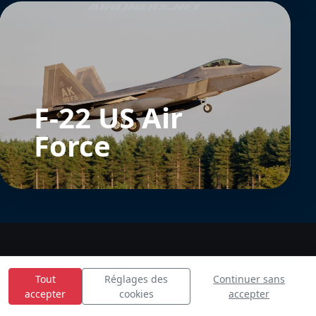
F-22 US Air
Force
Tout
Réglages des
Continuer sans
accepter
cookies
accepter