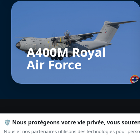
A400M Royal
Air Force
🛡️ Nous protégeons votre vie privée, vous soute
Nous et nos partenaires utilisons des technologies pour person