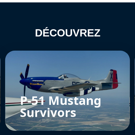
DÉCOUVREZ
P-51 Mustang
Survivors