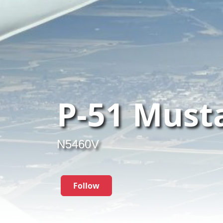
P-51 Must
N5460V
Follow