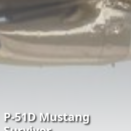
P-51D Mustang
Survivor