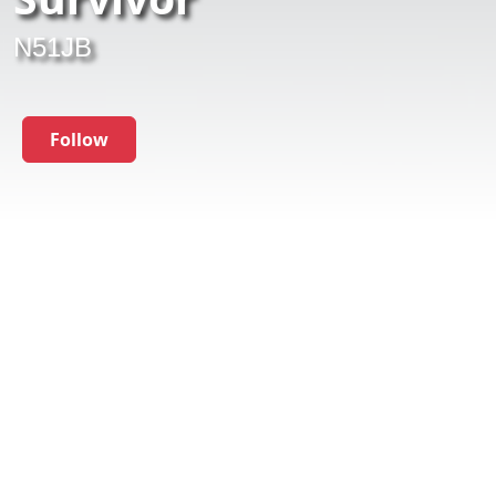
N51JB
Follow