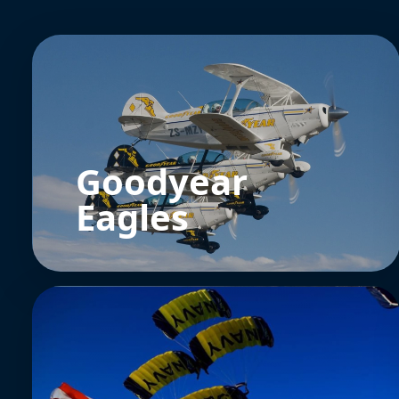
Goodyear
Eagles