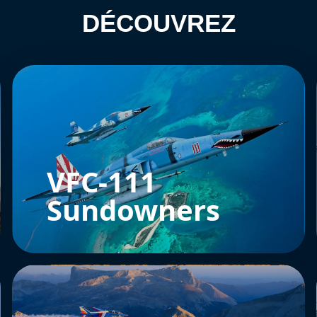
DÉCOUVREZ
VFC-111
Sundowners