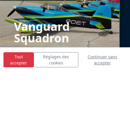
Vanguard
Squadron
Tout
Réglages des
Continuer sans
accepter
cookies
accepter
E
S