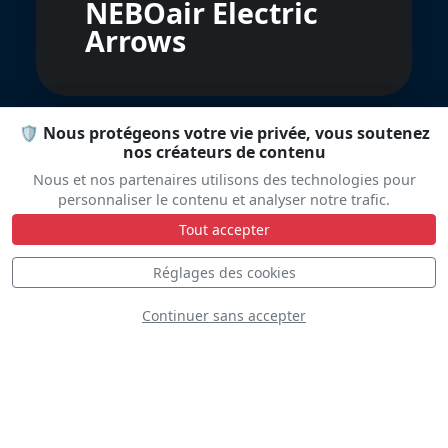
NEBOair Electric
Arrows
🛡️ Nous protégeons votre vie privée, vous soutenez
nos créateurs de contenu
Nous et nos partenaires utilisons des technologies pour
personnaliser le contenu et analyser notre trafic.
Tout accepter
Blue Angels
Réglages des cookies
Continuer sans accepter