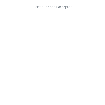
Continuer sans accepter
Republic P-47D
Thunderbolt
Extra 330SC