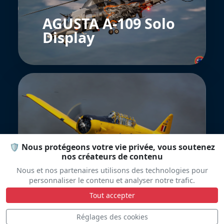
AGUSTA A-109 Solo
Display
🛡️ Nous protégeons votre vie privée, vous soutenez
North American T-
nos créateurs de contenu
6G
Nous et nos partenaires utilisons des technologies pour
personnaliser le contenu et analyser notre trafic.
Tout accepter
Réglages des cookies