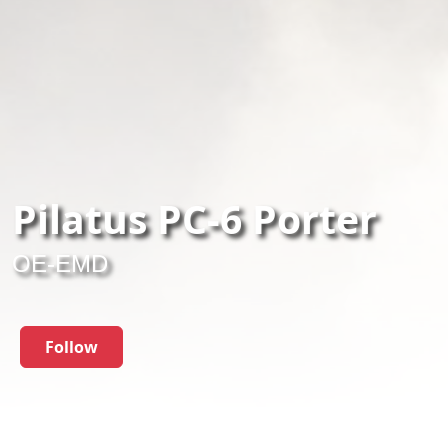
Pilatus PC-6 Porter
OE-EMD
Follow