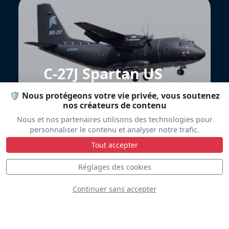
C-27J Spartan US
🛡️ Nous protégeons votre vie privée, vous soutenez
nos créateurs de contenu
Nous et nos partenaires utilisons des technologies pour
personnaliser le contenu et analyser notre trafic.
Tout accepter
Réglages des cookies
Douglas A-26B
Continuer sans accepter
Invader