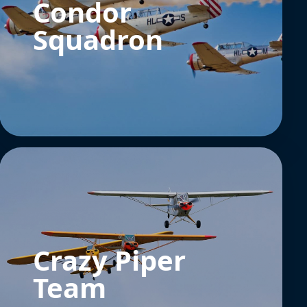
Condor
Squadron
Crazy Piper
Team