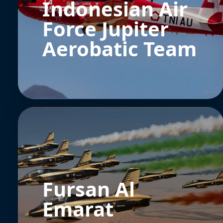
Indonesian Air
Force Jupiter
Aerobatic Team
Fursan Al
Emarat