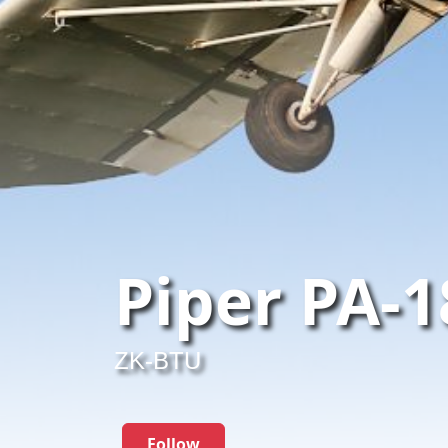
Piper PA-
ZK-BTU
Follow