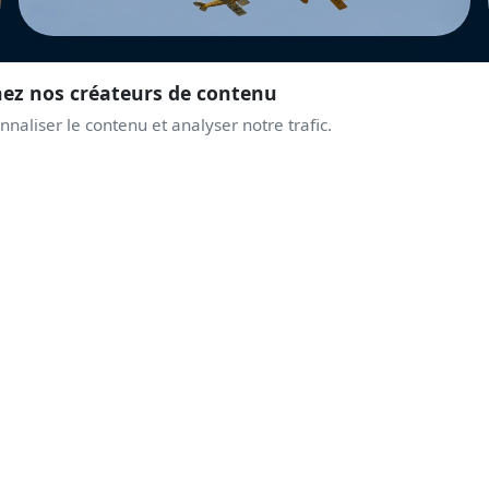
nez nos créateurs de contenu
naliser le contenu et analyser notre trafic.
REJOINS LA COMMUNAUTÉ
PRENDS DE L'ALTITUD
AVEC LES PASSIONNÉ
Discussions live, alertes airshows, coulisses des displays.
Une communauté qui partage la même passion du ciel.
Rejoindre le Discord
Créer un compte