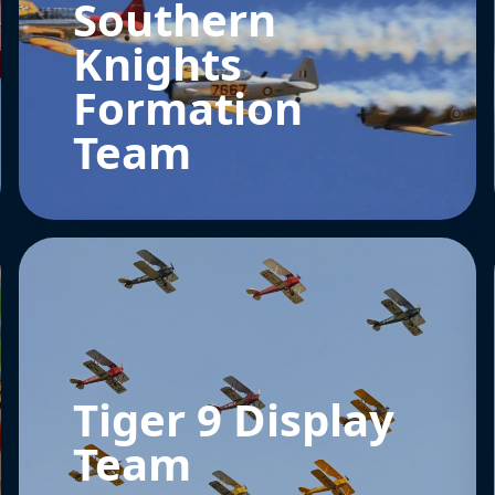
Southern
Knights
Formation
Team
Tiger 9 Display
Team