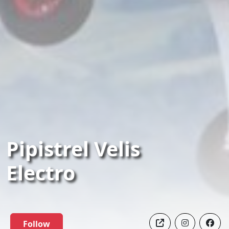
Pipistrel Velis
Electro
Follow