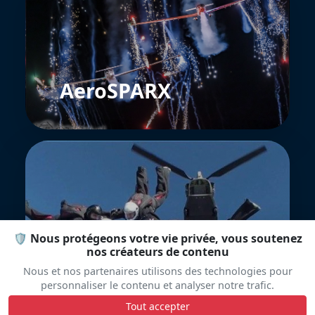
AeroSPARX
🛡️ Nous protégeons votre vie privée, vous soutenez
TÜRK SILAHLI
nos créateurs de contenu
KUVVETLERİ
Nous et nos partenaires utilisons des technologies pour
PARAŞÜT TAKIMI
personnaliser le contenu et analyser notre trafic.
Tout accepter