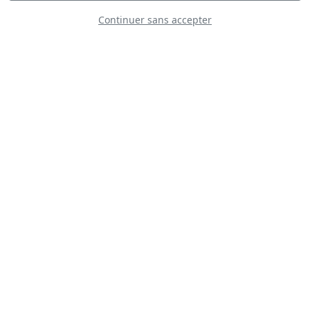
Continuer sans accepter
Patrouille
Formidable
Șoimii României -
Hawks Of Romania