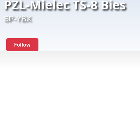
PZL-Mielec TS-8 Bies
SP-YBX
Follow