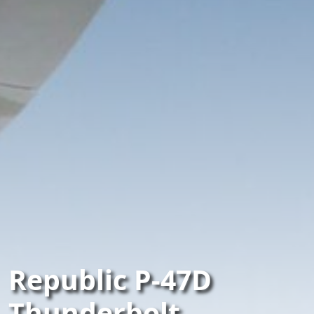
Republic P-47D
Thunderbolt