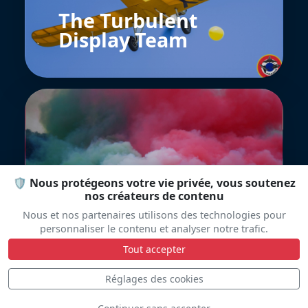
The Turbulent
Display Team
🛡️ Nous protégeons votre vie privée, vous soutenez
Frecce Tricolori
nos créateurs de contenu
Nous et nos partenaires utilisons des technologies pour
personnaliser le contenu et analyser notre trafic.
Tout accepter
Réglages des cookies