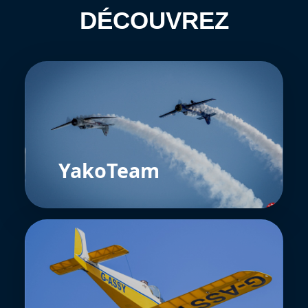
DÉCOUVREZ
YakoTeam