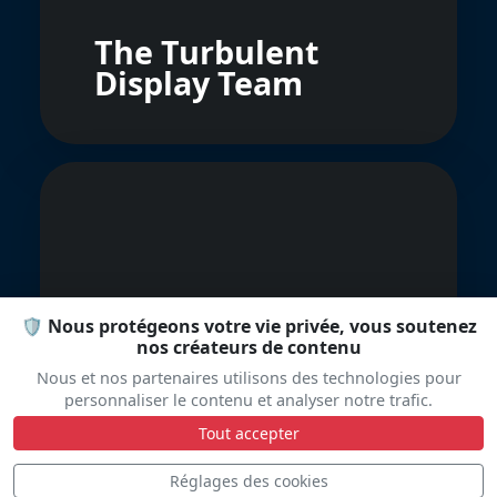
The Turbulent
Display Team
🛡️ Nous protégeons votre vie privée, vous soutenez
West Point
nos créateurs de contenu
Parachute Team
Nous et nos partenaires utilisons des technologies pour
personnaliser le contenu et analyser notre trafic.
Tout accepter
Réglages des cookies