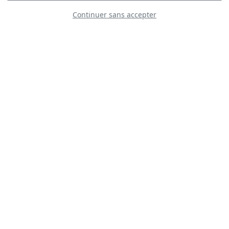
Continuer sans accepter
Red Line Airshow
Baltic Bees Jet
Team