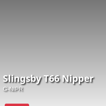
Slingsby T66 Nipper
G-NIPR