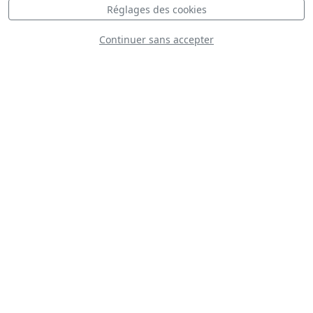
Réglages des cookies
Continuer sans accepter
C45 expeditor
Piper PA-18 Super
Cub