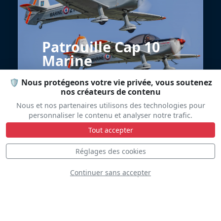
Patrouille Cap 10
Marine
🛡️ Nous protégeons votre vie privée, vous soutenez
nos créateurs de contenu
Nous et nos partenaires utilisons des technologies pour
personnaliser le contenu et analyser notre trafic.
Tout accepter
Réglages des cookies
P8 Poséidon USAF
Continuer sans accepter