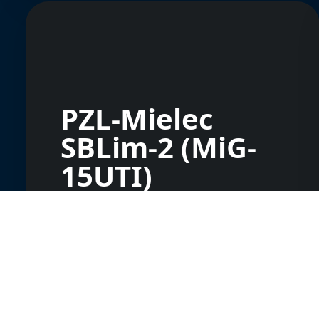
PZL-Mielec
SBLim-2 (MiG-
15UTI)
Rejoins la communauté
Prends de l'altitude
avec les passionnés