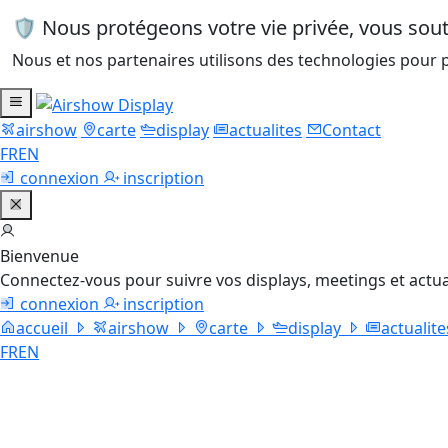
🛡️ Nous protégeons votre vie privée, vous so
Nous et nos partenaires utilisons des technologies pour p
airshow
carte
display
actualites
Contact
FR
EN
connexion
inscription
Bienvenue
Connectez-vous pour suivre vos displays, meetings et actua
connexion
inscription
accueil
airshow
carte
display
actualite
FR
EN
Spartan C-