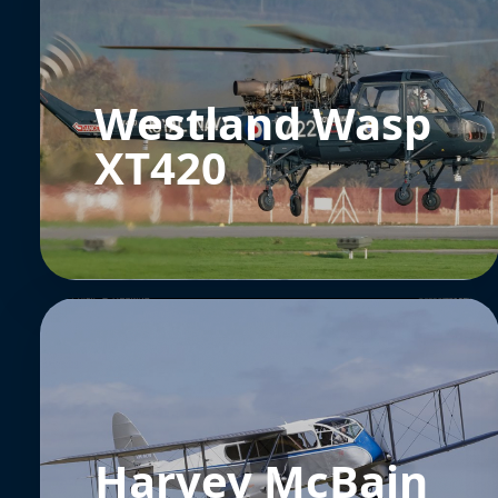
Westland Wasp
XT420
Harvey McBain