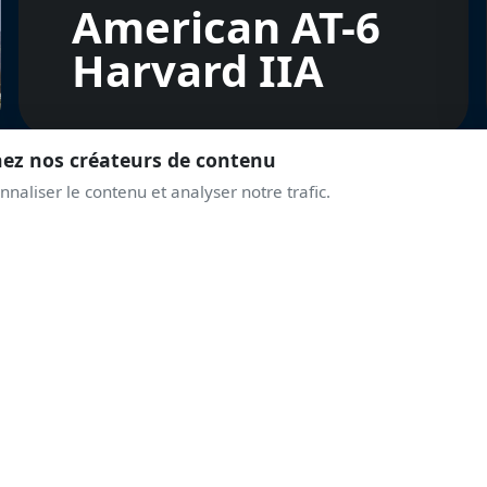
American AT-6
Harvard IIA
nez nos créateurs de contenu
naliser le contenu et analyser notre trafic.
REJOINS LA COMMUNAUTÉ
PRENDS DE L'ALTITUD
AVEC LES PASSIONNÉ
Discussions live, alertes airshows, coulisses des displays.