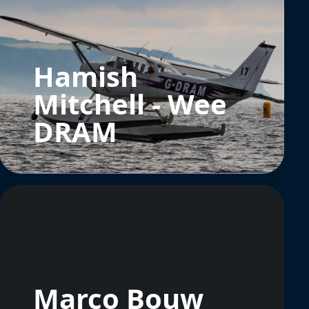
Hamish
Mitchell - Wee
DRAM
Marco Bouw