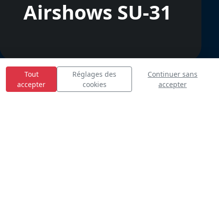
Airshows SU-31
Tout
Réglages des
Continuer sans
accepter
cookies
accepter
E
S