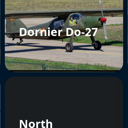
Dornier Do-27
North