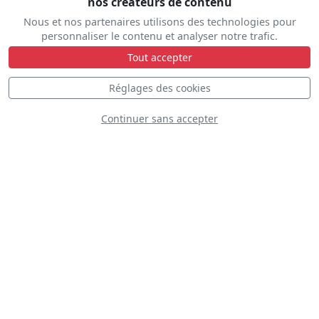
nos créateurs de contenu
Nous et nos partenaires utilisons des technologies pour
Great War Display
personnaliser le contenu et analyser notre trafic.
Team
Tout accepter
Réglages des cookies
Continuer sans accepter
Aerobatic team
ANBO