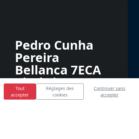
Pedro Cunha
Pereira
Bellanca 7ECA
Citabria
Tout
Réglages des
Continuer sans
accepter
cookies
accepter