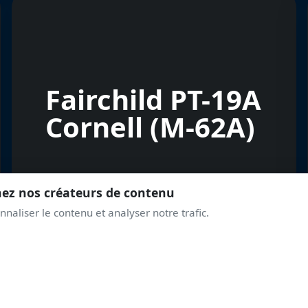
Fairchild PT-19A
Cornell (M-62A)
nez nos créateurs de contenu
naliser le contenu et analyser notre trafic.