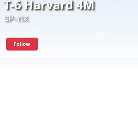
T-6 Harvard 4M
SP-YIX
Follow