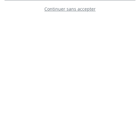
Continuer sans accepter
Yakovlev Yak-52
Sepecat Jaguar IS
India - Air Force