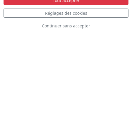
Tout accepter
Réglages des cookies
Continuer sans accepter
British Aerospace
Avro RJ100 QinetiQ