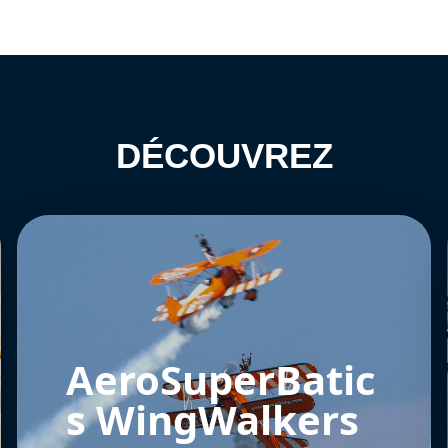
DÉCOUVREZ
AeroSuperBatic
s WingWalkers