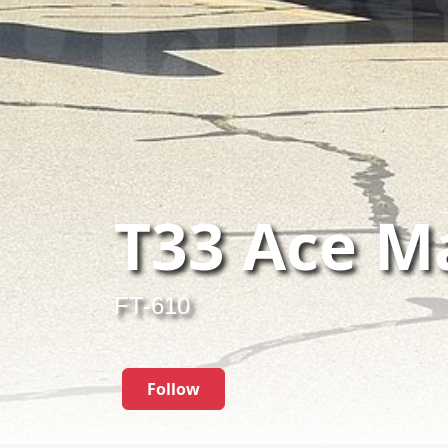
T33 Ace Ma
FT-610
Follow