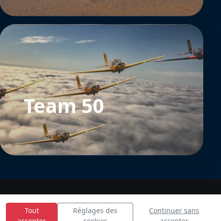
Team 50
Tout
Réglages des
Continuer sans
accepter
cookies
accepter