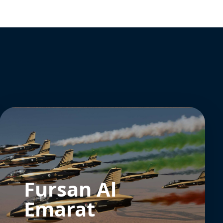
Fursan Al
Emarat