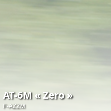
AT-6M « Zero »
F-AZZM