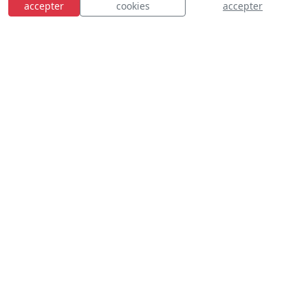
accepter
cookies
accepter
E
S
n