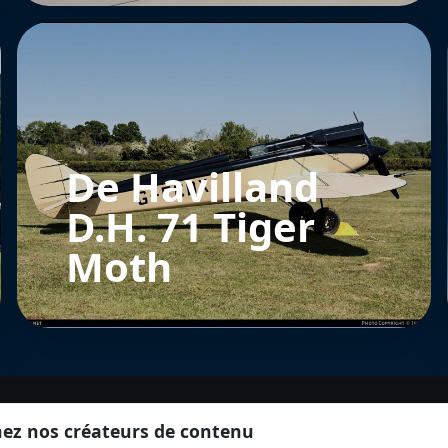
De Havilland
D.H. 71 Tiger
Moth
nez nos créateurs de contenu