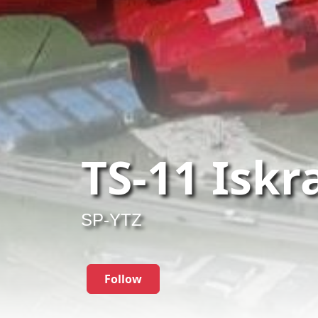
TS-11 Iskr
SP-YTZ
Follow