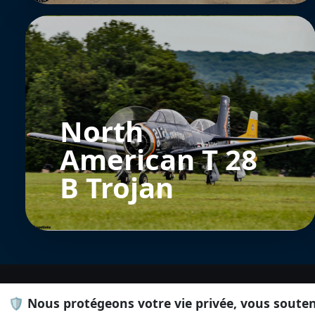
North
American T 28
B Trojan
🛡️ Nous protégeons votre vie privée, vous soute