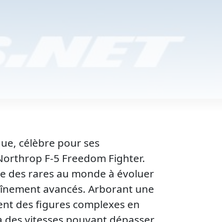
rque, célèbre pour ses
orthrop F-5 Freedom Fighter.
une des rares au monde à évoluer
raînement avancés. Arborant une
tent des figures complexes en
 à des vitesses pouvant dépasser