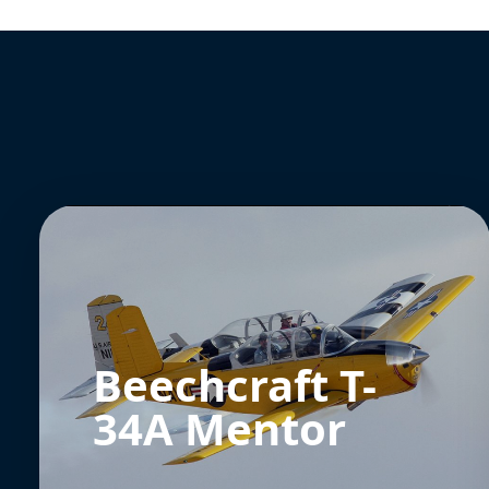
Beechcraft T-
34A Mentor