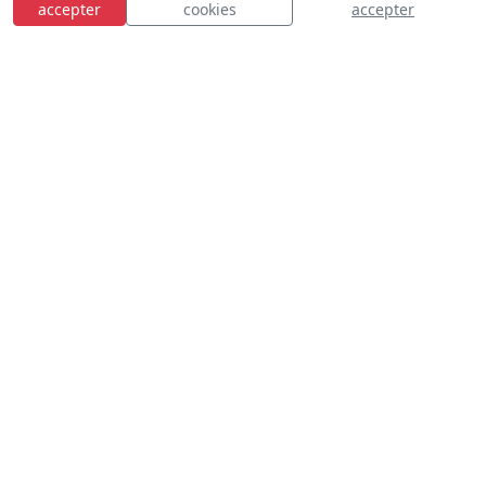
accepter
cookies
accepter
E
S
n