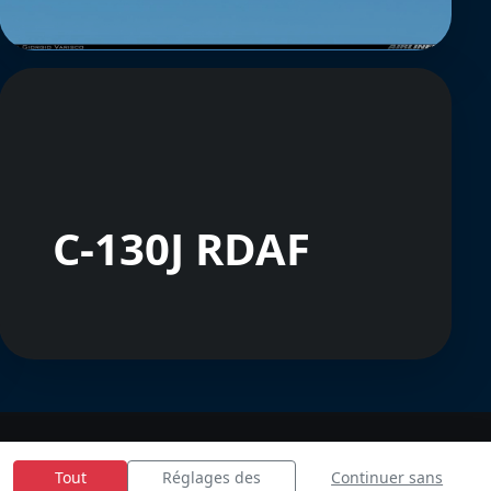
C-130J RDAF
Tout
Réglages des
Continuer sans