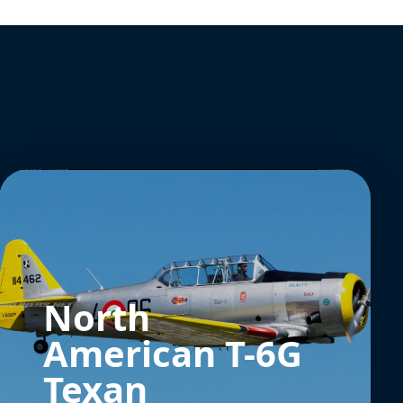
North
American T-6G
Texan