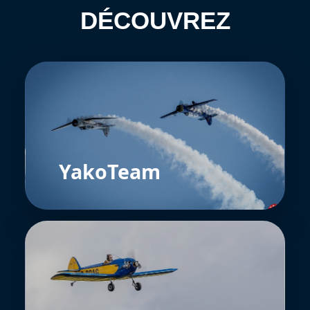
DÉCOUVREZ
YakoTeam