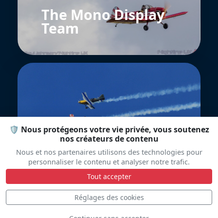
The Mono Display
Team
🛡️ Nous protégeons votre vie privée, vous soutenez
Arctic Eagles
nos créateurs de contenu
Nous et nos partenaires utilisons des technologies pour
personnaliser le contenu et analyser notre trafic.
Tout accepter
Réglages des cookies