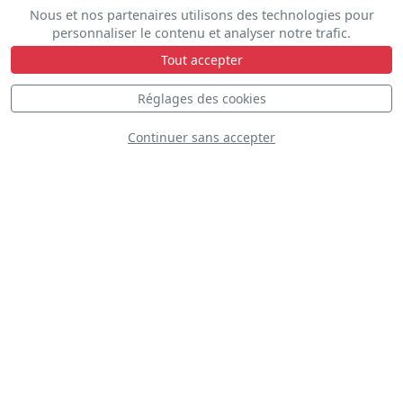
Nous et nos partenaires utilisons des technologies pour
personnaliser le contenu et analyser notre trafic.
Equipe de Voltige
Tout accepter
de l'Armée de l'Air
Réglages des cookies
Continuer sans accepter
Belgian Pitts Team